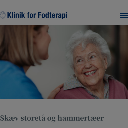
Hop
til
indholdet
Skæv storetå og hammertæer