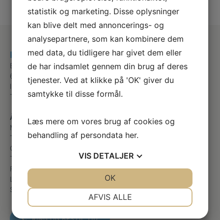
statistik og marketing. Disse oplysninger
kan blive delt med annoncerings- og
analysepartnere, som kan kombinere dem
med data, du tidligere har givet dem eller
Klinik for Fodterapi v/Lise-Lotte Eggertsen
Blomstermarken 1
de har indsamlet gennem din brug af deres
6971 Spjald
tjenester. Ved at klikke på 'OK' giver du
lise-lotte@spjaldfodterapi.dk
samtykke til disse formål.
Telefon
+45 61630909
Åbningstider
Læs mere om vores brug af cookies og
Mandag
Efter aftale
behandling af persondata
her
.
Tirsdag
Efter aftale
Onsdag
Efter aftale
VIS
DETALJER
Torsdag
Efter aftale
Fredag
Efter aftale
JA
NEJ
OK
JA
NEJ
Lørdag
Lukket
Søndag
Lukket
NØDVENDIGE
PRÆFERENCER
AFVIS ALLE
JA
NEJ
JA
NEJ
RING OG BESTIL TID