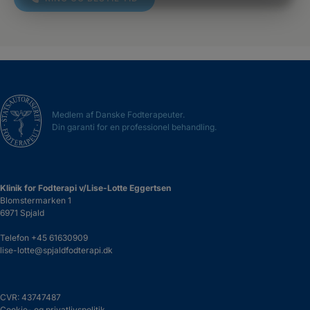
MARKETING
STATISTIK
Medlem af Danske Fodterapeuter.
Din garanti for en professionel behandling.
Klinik for Fodterapi v/Lise-Lotte Eggertsen
Blomstermarken 1
6971 Spjald
Telefon
+45 61630909
lise-lotte@spjaldfodterapi.dk
CVR: 43747487
Cookie- og privatlivspolitik