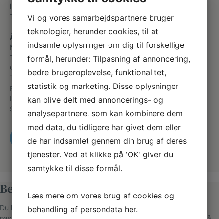
lise-lotte@spjaldfodterapi.dk
Telefon
+45 61630909
Vi og vores samarbejdspartnere bruger
teknologier, herunder cookies, til at
Åbningstider
indsamle oplysninger om dig til forskellige
Mandag
Efter aftale
Tirsdag
Efter aftale
formål, herunder: Tilpasning af annoncering,
Onsdag
Efter aftale
bedre brugeroplevelse, funktionalitet,
Torsdag
Efter aftale
statistik og marketing. Disse oplysninger
Fredag
Efter aftale
Lørdag
Lukket
kan blive delt med annoncerings- og
Søndag
Lukket
analysepartnere, som kan kombinere dem
med data, du tidligere har givet dem eller
RING OG BESTIL TID
de har indsamlet gennem din brug af deres
tjenester. Ved at klikke på 'OK' giver du
samtykke til disse formål.
Bestil tid til behandling
Læs mere om vores brug af cookies og
Du kan se, hvornår klinikken har ledige tider og booke en tid, der
behandling af persondata
her
.
passer dig. Vi ringer til dig, hvis det er første gang, at du kommer på