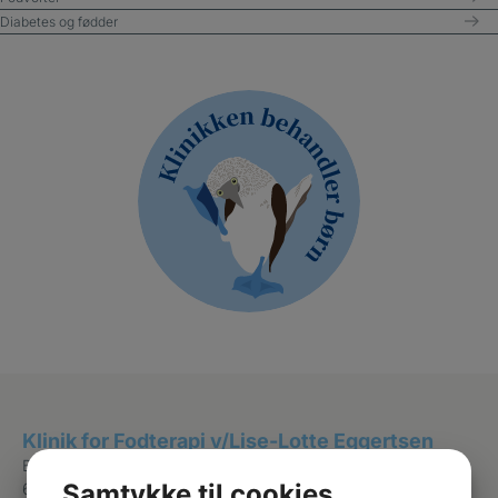
Diabetes og fødder
Klinik for Fodterapi v/Lise-Lotte Eggertsen
Blomstermarken 1
Samtykke til cookies
6971 Spjald